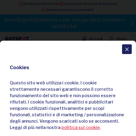
Ampiamente testato
Garanzia di rimborso di 30 giorni
Assistenza clienti accessibile
Iscriviti gratuitamente e per non perderti nemmeno
un'offerta!
Accedi
Aiuto
Tutte le offerte
Cookies
Orologio automatico svizzero con
classe senza tempo di Christophe
Questo sito web utilizza i cookie. I cookie
Duchamp
strettamente necessari garantiscono il corretto
funzionamento del sito web e non possono essere
rifiutati. I cookie funzionali, analitici e pubblicitari
vengono utilizzati rispettivamente per scopi
funzionali, statistici e di marketing / personalizzazione
degli annunci. Vengono scaricati solo se acconsenti.
Leggi di più nella nostra
politica sui cookie
.